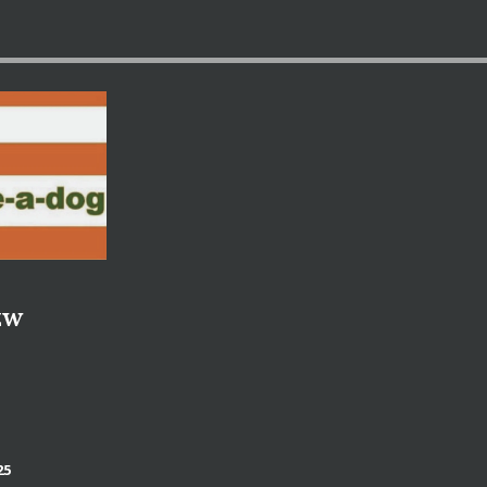
zw
25