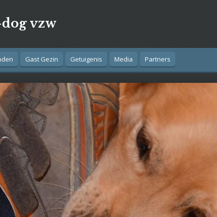
-dog vzw
nden
Gast Gezin
Getuigenis
Media
Partners