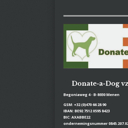
Donate-a-Dog
v
Begoniaweg 4 - B-8930 Menen
GSM: +32 (0)470 66 28 90
IBAN: BE92 7512 0595 8423
BIC: AXABBE22
ondernemingsnummer 0845.207.0