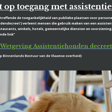
 op toegang met assistent
etreffende de toegankelijkheid van
publieke plaatsen voor person
ndendecreet') verleent mensen die gebruik maken van een
assiste
staurants, winkels, hotels, gemeentelijke diensten en voorzienin
nde link”
Wetgeving Assistentiehonden decreet
p Binnenlands Bestuur van de Vlaamse overheid)