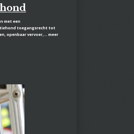
iehond
en met een
ntiehond toegangsrecht tot
gen,
openbaar vervoer,... meer