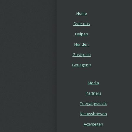
Home
Over ons
Helpen
Honden
Gastgezin
Getuigen
is
Media
Partners
Toegangsrecht
Nieuwsbrieven
Activiteiten