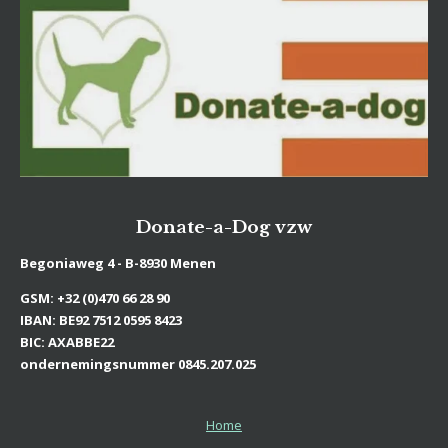
Donate-a-Dog
vzw
Begoniaweg 4 - B-8930 Menen
GSM: +32 (0)470 66 28 90
IBAN: BE92 7512 0595 8423
BIC: AXABBE22
ondernemingsnummer 0845.207.025
Home