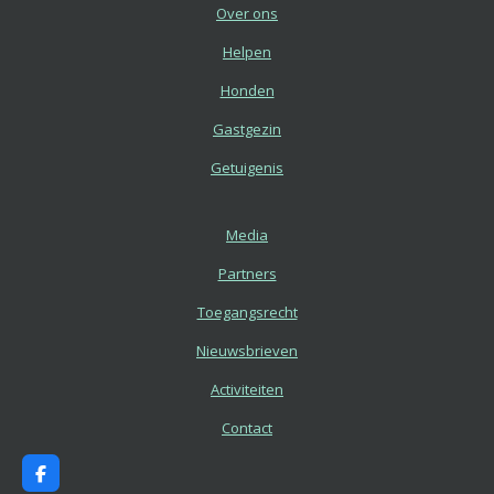
Over ons
Helpen
Honden
Gastgezin
Getuigenis
Media
Partners
Toegangsrecht
Nieuwsbrieven
Activiteiten
Contact
F